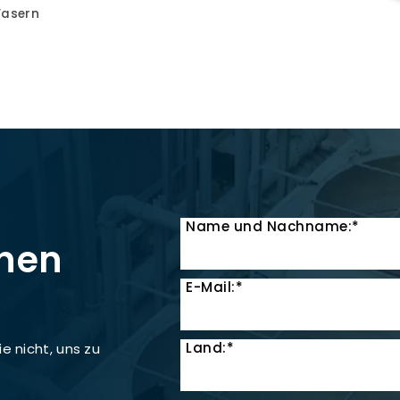
Fasern
Name und Nachname:*
onen
E-Mail:*
Land:*
e nicht, uns zu