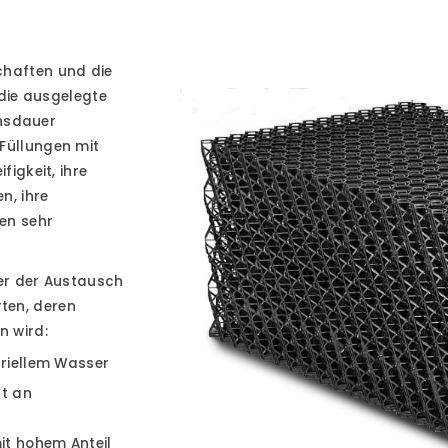
chaften und die
 die ausgelegte
nsdauer
 Füllungen mit
figkeit, ihre
n, ihre
en sehr
der der Austausch
ten, deren
n wird:
riellem Wasser
lt an
it hohem Anteil