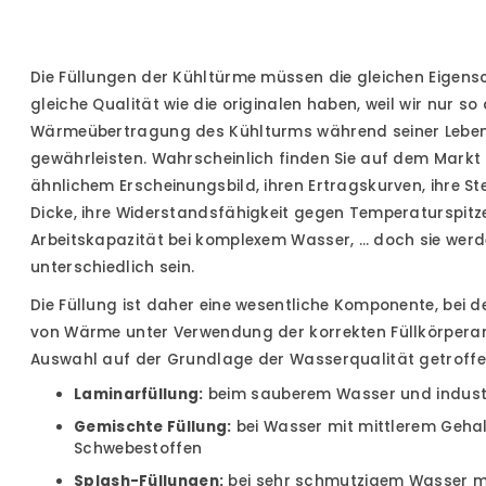
Die Füllungen der Kühltürme müssen die gleichen Eigens
gleiche Qualität wie die originalen haben, weil wir nur so
Wärmeübertragung des Kühlturms während seiner Lebe
gewährleisten. Wahrscheinlich finden Sie auf dem Markt
ähnlichem Erscheinungsbild, ihren Ertragskurven, ihre Stei
Dicke, ihre Widerstandsfähigkeit gegen Temperaturspitze
Arbeitskapazität bei komplexem Wasser, … doch sie werd
unterschiedlich sein.
Die Füllung ist daher eine wesentliche Komponente, bei 
von Wärme unter Verwendung der korrekten Füllkörperar
Auswahl auf der Grundlage der Wasserqualität getroffe
Laminarfüllung:
beim sauberem Wasser und indust
Gemischte Füllung:
b
ei Wasser mit mittlerem Geha
Schwebestoffen
Splash-Füllungen:
b
ei sehr schmutzigem Wasser m