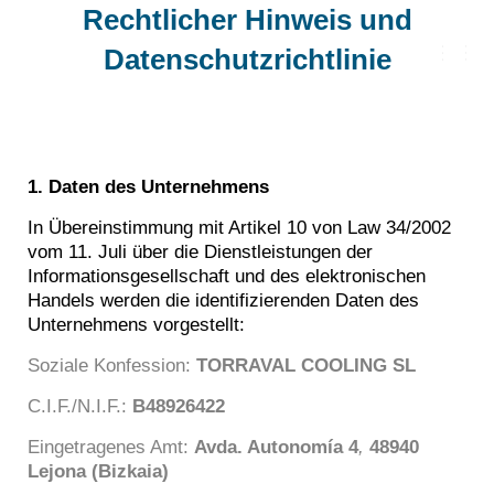
Rechtlicher Hinweis und
Datenschutzrichtlinie
N
A
V
I
G
A
T
I
1. Daten des Unternehmens
O
N
In Übereinstimmung mit Artikel 10 von Law 34/2002
U
vom 11. Juli über die Dienstleistungen der
M
S
Informationsgesellschaft und des elektronischen
C
Handels werden die identifizierenden Daten des
H
A
Unternehmens vorgestellt:
L
T
Soziale Konfession:
TORRAVAL COOLING SL
E
N
C.I.F./N.I.F.:
B48926422
Eingetragenes Amt:
Avda. Autonomía 4
,
48940
Lejona (Bizkaia)