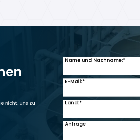
Name und Nachname:*
onen
E-Mail:*
Land:*
e nicht, uns zu
Anfrage