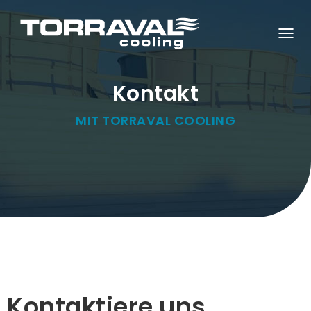
N
A
V
I
G
Kontakt
A
T
I
MIT TORRAVAL COOLING
O
N
U
M
S
C
H
A
L
T
E
N
Kontaktiere uns