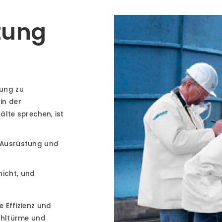
tung
tung zu
in der
älte sprechen, ist
r Ausrüstung und
nicht, und
 Effizienz und
Kühltürme und