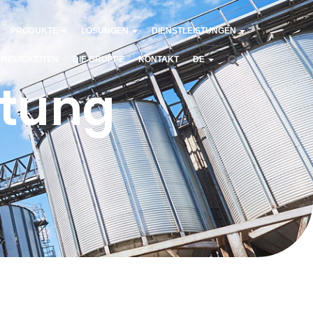
PRODUKTE
LÖSUNGEN
DIENSTLEISTUNGEN
NEUIGKEITEN
DIE GRUPPE
KONTAKT
DE
tung