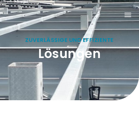
N
A
V
I
G
ZUVERLÄSSIGE UND EFFIZIENTE
A
T
Lösungen
I
O
N
U
M
S
C
H
A
L
T
E
N