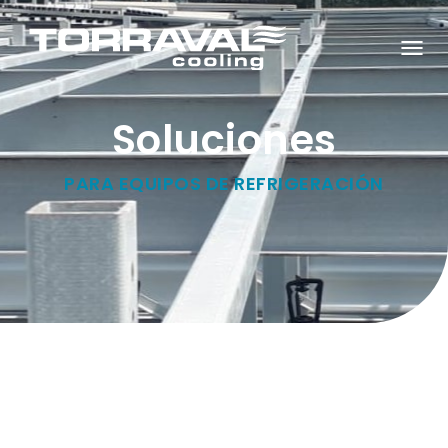
C
A
M
B
Soluciones
I
A
R
M
PARA EQUIPOS DE REFRIGERACIÓN
O
D
O
D
E
N
A
V
E
G
A
C
I
Ó
N