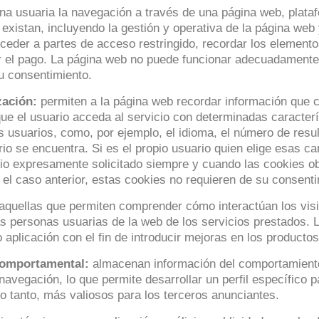
a usuaria la navegación a través de una página web, platafo
 existan, incluyendo la gestión y operativa de la página web 
cceder a partes de acceso restringido, recordar los elementos
 el pago. La página web no puede funcionar adecuadamente 
u consentimiento.
zación:
permiten a la página web recordar información que c
ue el usuario acceda al servicio con determinadas caracterí
os usuarios, como, por ejemplo, el idioma, el número de resu
io se encuentra. Si es el propio usuario quien elige esas ca
cio expresamente solicitado siempre y cuando las cookies o
el caso anterior, estas cookies no requieren de su consenti
quellas que permiten comprender cómo interactúan los visit
as personas usuarias de la web de los servicios prestados. L
o aplicación con el fin de introducir mejoras en los producto
comportamental:
almacenan información del comportamiento 
avegación, lo que permite desarrollar un perfil específico 
 lo tanto, más valiosos para los terceros anunciantes.