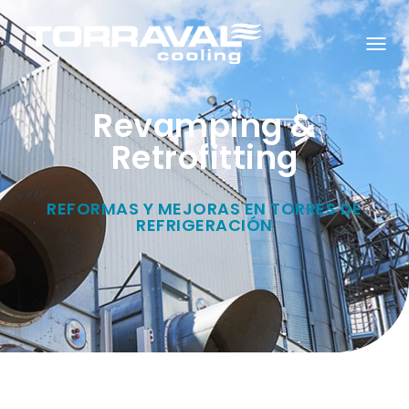
C
A
M
B
Revamping &
I
A
R
Retrofitting
M
O
D
O
REFORMAS Y MEJORAS EN TORRES DE
D
E
REFRIGERACIÓN
N
A
V
E
G
A
C
I
Ó
N