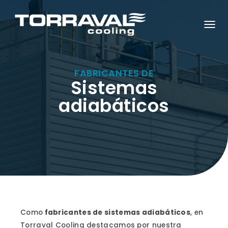
C
A
M
B
I
A
FABRICANTES DE
R
Sistemas
M
O
adiabáticos
D
O
D
E
N
A
V
E
G
A
C
I
Ó
N
Como
fabricantes de sistemas adiabáticos
, en
Torraval Cooling destacamos por nuestra