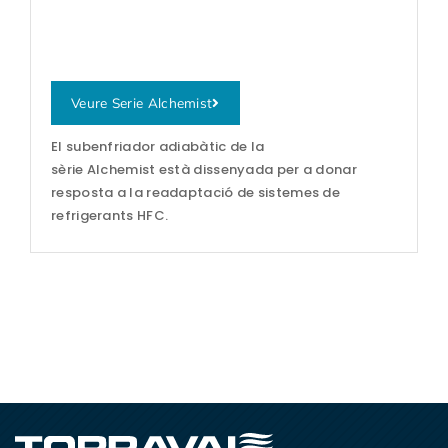
Veure Serie Alchemist
El subenfriador adiabàtic de la
sèrie Alchemist està dissenyada per a donar
resposta a la readaptació de sistemes de
refrigerants HFC.