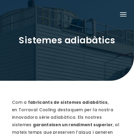
C
A
N
V
Sistemes adiabàtics
I
A
L
A
N
A
V
E
G
A
C
I
Ó
Com a
fabricants de sistemes adiabàtics
,
en Torraval Cooling destaquem per la nostra
innovadora sèrie adiabàtica. Els nostres
sistemes
garanteixen un rendiment superior
, al
mateix temps que preserven l’aigua i generen