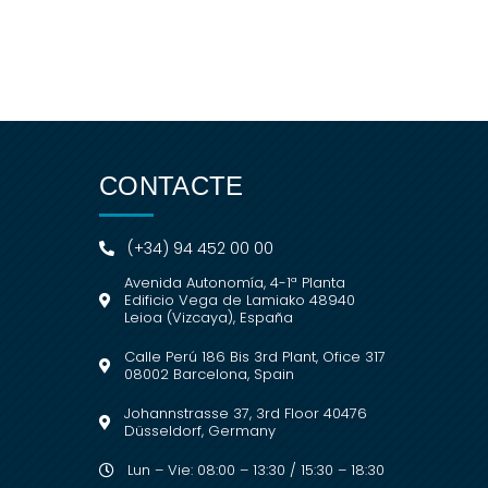
CONTACTE
(+34) 94 452 00 00
Avenida Autonomía, 4-1ª Planta
Edificio Vega de Lamiako 48940
Leioa (Vizcaya), España
Calle Perú 186 Bis 3rd Plant, Ofice 317
08002 Barcelona, Spain
Johannstrasse 37, 3rd Floor 40476
Düsseldorf, Germany
Lun – Vie: 08:00 – 13:30 / 15:30 – 18:30