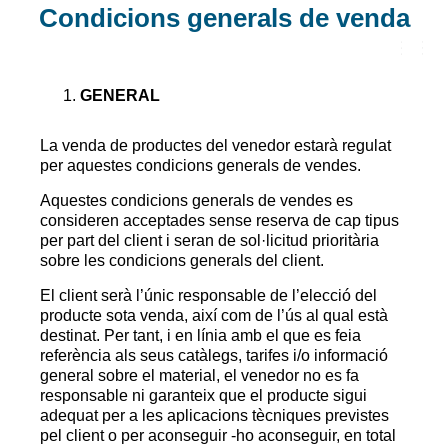
Condicions generals de venda
C
A
N
GENERAL
V
I
A
La venda de productes del venedor estarà regulat
L
per aquestes condicions generals de vendes.
A
N
A
Aquestes condicions generals de vendes es
V
consideren acceptades sense reserva de cap tipus
E
per part del client i seran de sol·licitud prioritària
G
A
sobre les condicions generals del client.
C
I
El client serà l’únic responsable de l’elecció del
Ó
producte sota venda, així com de l’ús al qual està
destinat. Per tant, i en línia amb el que es feia
referència als seus catàlegs, tarifes i/o informació
general sobre el material, el venedor no es fa
responsable ni garanteix que el producte sigui
adequat per a les aplicacions tècniques previstes
pel client o per aconseguir -ho aconseguir, en total