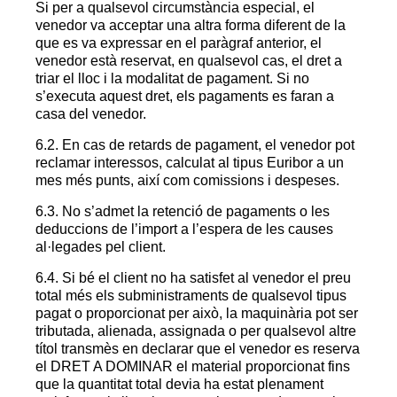
Si per a qualsevol circumstància especial, el
venedor va acceptar una altra forma diferent de la
que es va expressar en el paràgraf anterior, el
venedor està reservat, en qualsevol cas, el dret a
triar el lloc i la modalitat de pagament. Si no
s’executa aquest dret, els pagaments es faran a
casa del venedor.
6.2. En cas de retards de pagament, el venedor pot
reclamar interessos, calculat al tipus Euribor a un
mes més punts, així com comissions i despeses.
6.3. No s’admet la retenció de pagaments o les
deduccions de l’import a l’espera de les causes
al·legades pel client.
6.4. Si bé el client no ha satisfet al venedor el preu
total més els subministraments de qualsevol tipus
pagat o proporcionat per això, la maquinària pot ser
tributada, alienada, assignada o per qualsevol altre
títol transmès en declarar que el venedor es reserva
el
DRET A DOMINAR el material proporcionat fins
que la quantitat total devia ha estat plenament