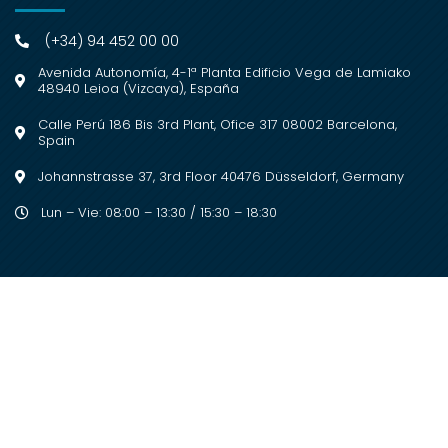
(+34) 94 452 00 00
Avenida Autonomía, 4-1ª Planta Edificio Vega de Lamiako
48940 Leioa (Vizcaya), España
Calle Perú 186 Bis 3rd Plant, Ofice 317 08002 Barcelona,
Spain
Johannstrasse 37, 3rd Floor 40476 Düsseldorf, Germany
Lun – Vie: 08:00 – 13:30 / 15:30 – 18:30
2023 © Copyright. Todos los derechos
reservados