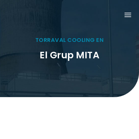
C
A
N
V
I
TORRAVAL COOLING EN
A
L
El Grup MITA
A
N
A
V
E
G
A
C
I
Ó