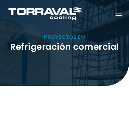
C
A
M
B
I
PROYECTOS EN
A
Refrigeración comercial
R
M
O
D
O
D
E
N
A
V
E
G
A
C
I
Ó
N