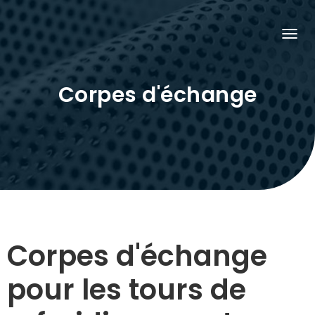
O
U
V
R
Corpes d'échange
I
R
/
F
E
R
M
E
R
L
A
N
A
V
I
Corpes d'échange
G
A
T
pour les tours de
I
O
N