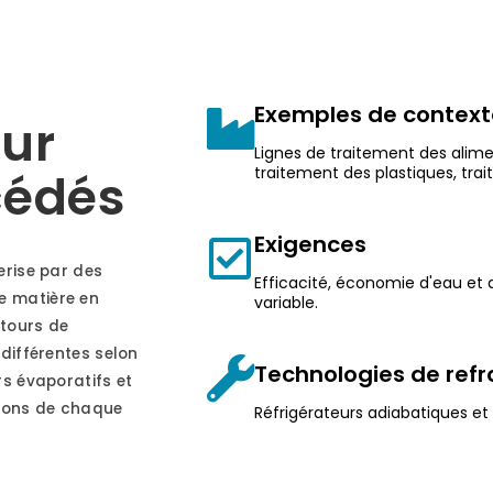
Exemples de contexte
our
Lignes de traitement des alime
traitement des plastiques, tr
cédés
Exigences
erise par des
Efficacité, économie d'eau et 
e matière en
variable.
tours de
différentes selon
Technologies de ref
rs évaporatifs et
tions de chaque
Réfrigérateurs adiabatiques et