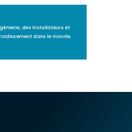
énierie, des installateurs et
refroidissement dans le monde.