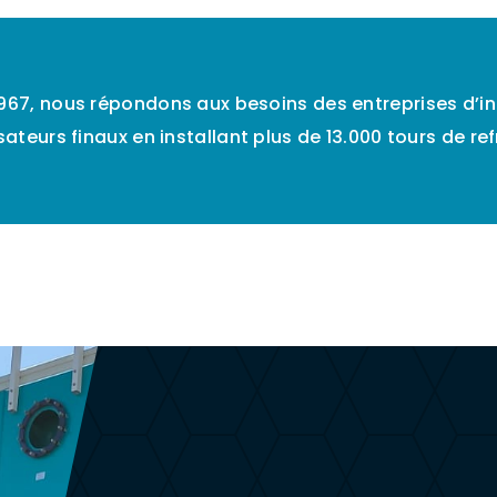
967, nous répondons aux besoins des entreprises d’ing
isateurs finaux en installant plus de 13.000 tours de 