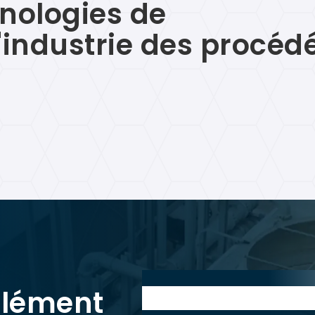
nologies de
l'industrie des procéd
Prénom et nom:*
lément