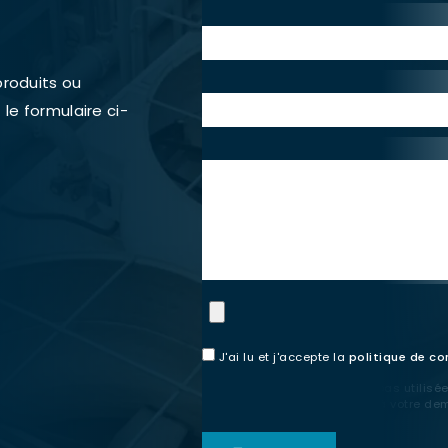
Courriel:*
Pays:*
produits ou
 le formulaire ci-
Consultation
J'ai lu et j'accepte la
politique de co
Ces informations ne seront pas utilisées
données que pour répondre à votre de