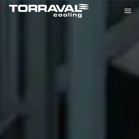
C
A
M
B
I
A
R
M
O
D
O
D
E
N
A
V
E
G
A
C
I
Ó
N