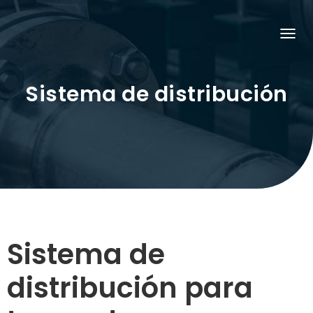
C
A
M
B
Sistema de distribución
I
A
R
M
O
D
O
D
E
N
A
V
E
G
A
Sistema de
C
I
Ó
distribución para
N