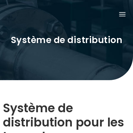
O
U
V
R
Système de distribution
I
R
/
F
E
R
M
E
R
L
A
N
A
V
I
Système de
G
A
T
distribution pour les
I
O
N