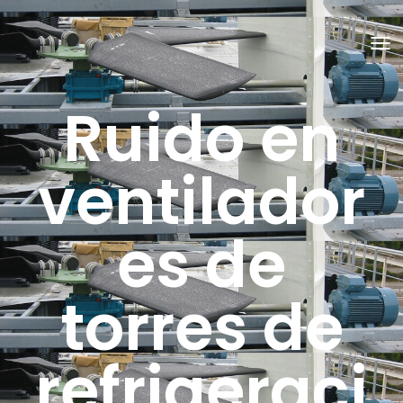
C
A
M
B
Ruido en
I
A
R
M
O
ventilador
D
O
D
E
es de
N
A
V
E
G
torres de
A
C
I
Ó
N
refrigeraci