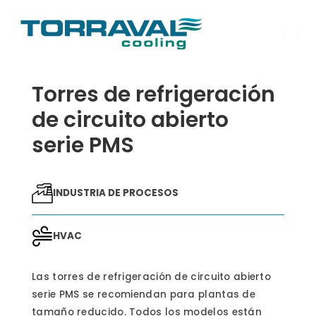
C
A
M
B
Torres de refrigeración
I
A
R
de circuito abierto
M
O
serie PMS
D
O
D
E
N
A
INDUSTRIA DE PROCESOS
V
E
G
A
HVAC
C
I
Ó
Las torres de refrigeración de circuito abierto
N
serie PMS se recomiendan para plantas de
tamaño reducido. Todos los modelos están