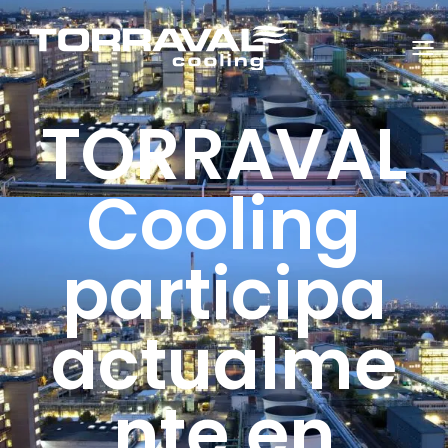
C
A
M
B
TORRAVAL
I
A
R
M
O
Cooling
D
O
D
E
participa
N
A
V
E
G
actualme
A
C
I
Ó
N
nte en