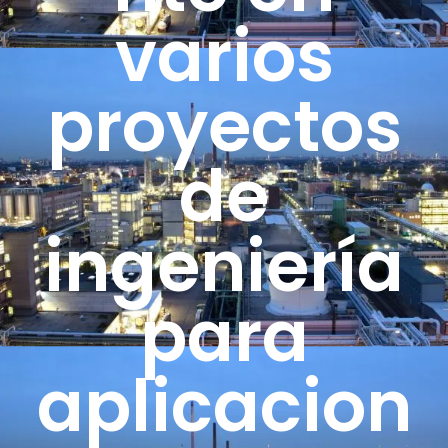
varios
proyectos
de
ingeniería
para
aplicacion