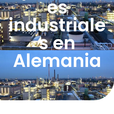
es
industriale
s en
Alemania