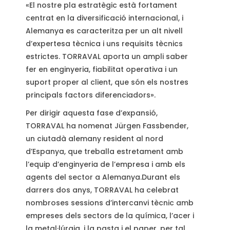
«El nostre pla estratègic està fortament
centrat en la diversificació internacional, i
Alemanya es caracteritza per un alt nivell
d’expertesa tècnica i uns requisits tècnics
estrictes. TORRAVAL aporta un ampli saber
fer en enginyeria, fiabilitat operativa i un
suport proper al client, que són els nostres
principals factors diferenciadors».
Per dirigir aquesta fase d’expansió,
TORRAVAL ha nomenat Jürgen Fassbender,
un ciutadà alemany resident al nord
d’Espanya, que treballa estretament amb
l’equip d’enginyeria de l’empresa i amb els
agents del sector a Alemanya.Durant els
darrers dos anys, TORRAVAL ha celebrat
nombroses sessions d’intercanvi tècnic amb
empreses dels sectors de la química, l’acer i
la metal·lúrgia, i la pasta i el paper, per tal