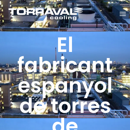
C
A
N
V
El
I
A
L
A
N
fabricant
A
V
E
G
espanyol
A
C
I
Ó
de torres
de