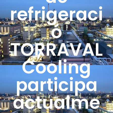
refrigeraci
ó
TORRAVAL
Cooling
participa
actualme