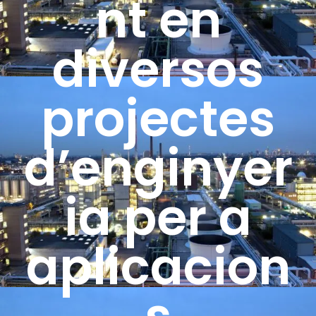
nt en
diversos
projectes
d’enginyer
ia per a
aplicacion