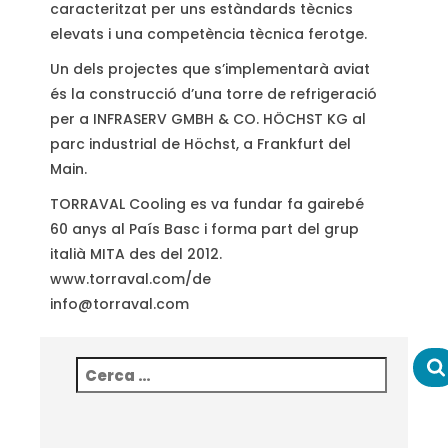
caracteritzat per uns estàndards tècnics
elevats i una competència tècnica ferotge.
Un dels projectes que s’implementarà aviat
és la construcció d’una torre de refrigeració
per a INFRASERV GMBH & CO. HÖCHST KG al
parc industrial de Höchst, a Frankfurt del
Main.
TORRAVAL Cooling es va fundar fa gairebé
60 anys al País Basc i forma part del grup
italià MITA des del 2012.
www.torraval.com/de
info@torraval.com