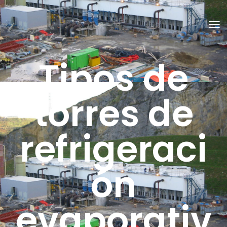
C
A
M
B
Tipos de
I
A
R
M
O
torres de
D
O
D
E
refrigeraci
N
A
V
E
G
ón
A
C
I
Ó
N
evaporativ