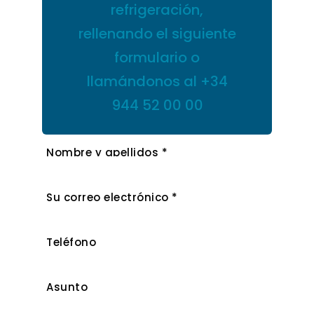
refrigeración,
rellenando el siguiente
formulario o
llamándonos al +34
944 52 00 00
Nombre y apellidos *
Su correo electrónico *
Teléfono
Asunto