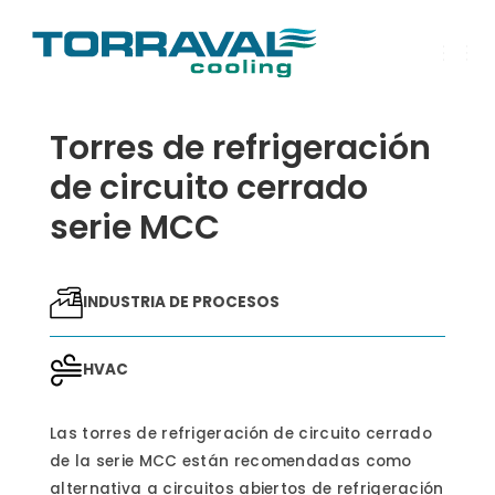
C
A
M
B
Torres de refrigeración
I
A
R
de circuito cerrado
M
O
serie MCC
D
O
D
E
N
A
INDUSTRIA DE PROCESOS
V
E
G
A
HVAC
C
I
Ó
Las torres de refrigeración de circuito cerrado
N
de la serie MCC están recomendadas como
alternativa a circuitos abiertos de refrigeración