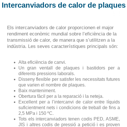
Intercanviadors de calor de plaques
C
A
N
Els intercanviadors de calor proporcionen el major
V
rendiment econòmic mundial sobre l’eficiència de la
I
A
transmissió de calor, de manera que s’utilitzen a la
L
indústria. Les seves característiques principals són:
A
N
A
V
Alta eficiència de canvi.
E
Un gran ventall de plaques i bastidors per a
G
A
diferents pressions laborals.
C
Disseny flexible per satisfer les necessitats futures
I
que varien el nombre de plaques.
Ó
Baix manteniment.
Obertura fàcil per a la reparació i la neteja.
Excellent per a l’intercanvi de calor entre líquids
suficientment nets i condicions de treball de fins a
2,5 MPa i 150 ºC.
Tots els intercanviadors tenen codis PED, ASME,
JIS i altres codis de pressió a petició i es proven