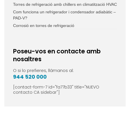
Torres de refrigeració amb chillers en climatització HVAC
Com funciona un refrigerador i condensador adiabàtic –
PAD-V?
Corrosió en torres de refrigeració
Poseu-vos en contacte amb
nosaltres
O si lo prefieres, llámanos al:
944 520 000
[contact-form-7 id="fa77b33" title="NUEVO
contacto CA sidebar"]