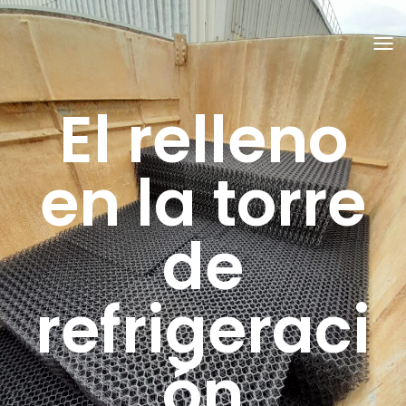
C
A
M
B
El relleno
I
A
R
M
O
en la torre
D
O
D
E
de
N
A
V
E
G
refrigeraci
A
C
I
Ó
N
ón