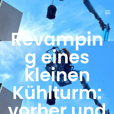
N
A
V
I
Revampin
G
A
T
I
O
g eines
N
U
M
S
kleinen
C
H
A
L
T
Kühlturm:
E
N
vorher und