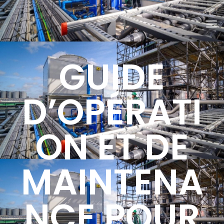
O
U
V
R
GUIDE
I
R
/
F
E
D’OPÉRATI
R
M
E
R
ON ET DE
L
A
N
A
V
MAINTENA
I
G
A
T
I
NCE POUR
O
N